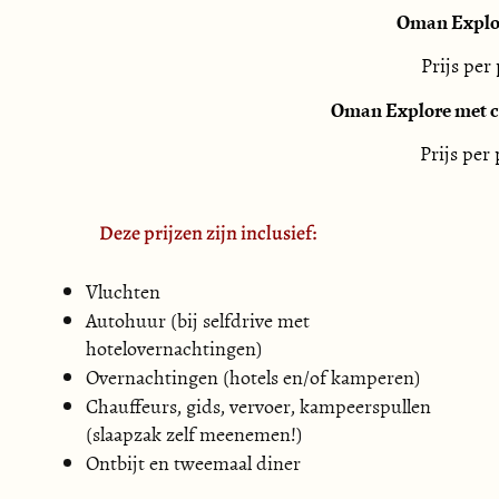
Overnachting in City Hotel Duqm.

Oman Explore
Dag 11 – Ad Duqm-Thumrait

Prijs per
Rit landinwaarts naar Thumrait en de rand van de Rub a
Oman Explore met c
Overnachting in een eenvoudig hotel in Thumrait.

Prijs per
Dag 12 – Thumrait-Empty Quarter

Bezoek aan de opgravingen van Ubar. Daarna door de d
Deze prijzen zijn inclusief:
Hashman.

Overnachting: kamperen of Arabian Sands Camp.

Vluchten
Autohuur (bij selfdrive met
Dag 13 – Empty Quarter-Salalah

hotelovernachtingen)
Rit van de woestijn naar de Indische Oceaan via Qara-
Overnachtingen (hotels en/of kamperen)
Baleed Archeologisch Museum.

Chauffeurs, gids, vervoer, kampeerspullen
Overnachting in Souly Beach Lodge, Salalah.

(slaapzak zelf meenemen!)
Ontbijt en tweemaal diner
Dag 14 – Salalah
