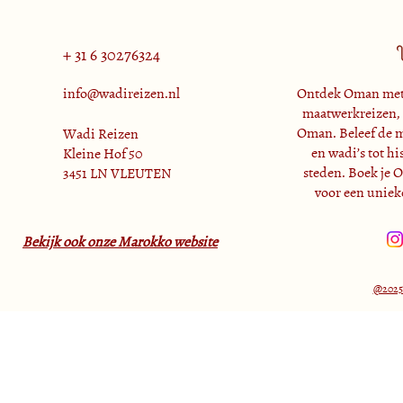
+ 31 6 30276324
info@wadireizen.nl
Ontdek Oman met 
maatwerkreizen, 
Oman. Beleef de m
Wadi Reizen
en wadi’s tot hi
Kleine Hof 50
steden. Boek je 
3451 LN VLEUTEN
voor een unieke
Bekijk ook onze Marokko website
@2025 