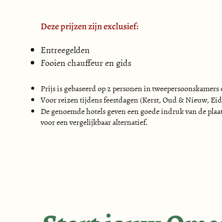
Rustdag en bezoek aan Salalah: bananen- en kokosplanta
fruitkraampjes.

Deze prijzen zijn exclusief:
Overnachting in Souly Beach Lodge, Salalah.

Entreegelden
Dag 15 – Salalah

Fooien chauffeur en gids
Bezoek Khor Rohri, Wadi Hinni met Baobab bomen, het
Taqa Castle.

Prijs is gebaseerd op 2 personen in tweepersoonskamers 
Overnachting in Souly Beach Lodge, Salalah.

Voor reizen tijdens feestdagen (Kerst, Oud & Nieuw, Eid 
De genoemde hotels geven een goede indruk van de plaats
voor een vergelijkbaar alternatief.
Dag 16 – Salalah

Excursie naar Mughsail baai met kliffen en witte strand
Overnachting in Souly Beach Lodge, Salalah.

Dag 17 – Salalah

Vrije dag om te luieren en te genieten van het resort en
Dag 18 – Salalah-Muscat-Amsterdam
