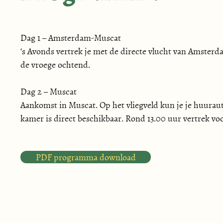
Dag 1 – Amsterdam-Muscat

‘s Avonds vertrek je met de directe vlucht van Amsterd
de vroege ochtend.

Dag 2 – Muscat

Aankomst in Muscat. Op het vliegveld kun je je huurauto
kamer is direct beschikbaar. Rond 13.00 uur vertrek voo
kleurrijke vissen, koraal en schildpadden.

Overnachting in Ramee Guestline Hotel.

PDF programma download
Dag 3 – Muscat ontdekken

Citytour door de witte stad Muscat. Bezoek aan de Su
Museum en het Paleis van de Sultan met de Portugese fo
Overnachting in Ramee Guestline Hotel.
