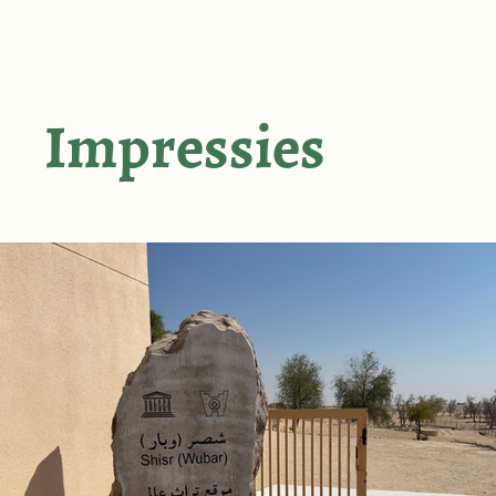
Dag 4 – Muscat-Jebel Shams

Vertrek met de 4x4 richting het Hadjar-gebergte. Stop i
irrigatiesysteem. Later aankomst in Jebel Shams, de “ber
Impressies
Overnachting in Jebel Shams Resort.

Dag 5 – Balcony Walk en Nizwa

In de ochtend de Balcony Walk, een prachtige wandeli
Nizwa, oasestad en voormalige hoofdstad van het Omaa
Overnachting in Nizwa, Bustan Inn.

Dag 6 – Jabrin Castle en Across Ages Museum

Bezoek Jabrin Castle, een prachtig 17e-eeuws fort, en l
Across Ages Museum, een modern en interactief museum
Overnachting in Nizwa, Bustan Inn.

Dag 7 – Nizwa-Al Sharquia Desert
