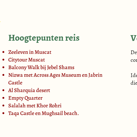
Hoogtepunten reis
V
De
Zeeleven in Muscat
co
Citytour Muscat
Balcony Walk bij Jebel Shams
Id
Nizwa met Across Ages Museum en Jabrin
di
Castle
Al Sharquia desert
Empty Quarter
Salalah met Khor Rohri
Taqa Castle en Mughsail beach.