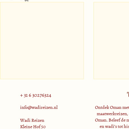
+ 31 6 30276324
info@wadireizen.nl
Ontdek Oman met 
maatwerkreizen, 
Oman. Beleef de m
Wadi Reizen
Wat te doen 
en wadi’s tot hi
Kleine Hof 50