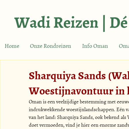
Wadi Reizen | Dé
Home
Onze Rondreizen
Info Oman
Oma
Sharquiya Sands (Wah
Woestijnavontuur in 
Oman is een veelzijdige bestemming met eeuwe
indrukwekkende woestijnlandschappen. Eén van 
van het land: Sharquiya Sands, ook bekend als
doet vermoeden, vind je hier een enorme zandv