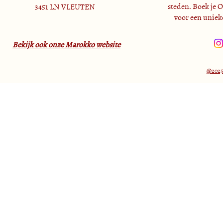
steden. Boek je 
3451 LN VLEUTEN
Jebel Shams & The Balcony walk
voor een unieke
Bekijk ook onze Marokko website
@2025 